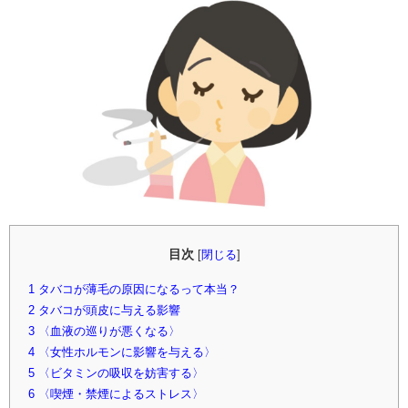
目次
[
閉じる
]
1
タバコが薄毛の原因になるって本当？
2
タバコが頭皮に与える影響
3
〈血液の巡りが悪くなる〉
4
〈女性ホルモンに影響を与える〉
5
〈ビタミンの吸収を妨害する〉
6
〈喫煙・禁煙によるストレス〉