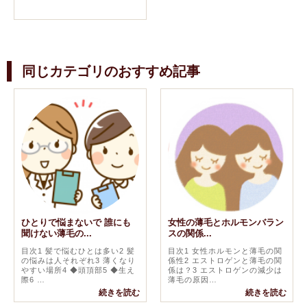
同じカテゴリのおすすめ記事
ひとりで悩まないで 誰にも
女性の薄毛とホルモンバラン
聞けない薄毛の...
スの関係...
目次1 髪で悩むひとは多い2 髪
目次1 女性ホルモンと薄毛の関
の悩みは人それぞれ3 薄くなり
係性2 エストロゲンと薄毛の関
やすい場所4 ◆頭頂部5 ◆生え
係は？3 エストロゲンの減少は
際6 …
薄毛の原因…
続きを読む
続きを読む