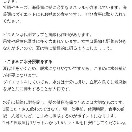
します。
牡蠣やチーズ、海藻類に髪に必要なミネラルが含まれています。海
藻類はダイエットにもお勧めの食材ですし、ぜひ食事に取り入れて
ください。
ビタミンは代謝アップと抗酸化作用があります。
果物や緑黄色野菜に多く含まれています。女性は果物も野菜も好き
な方が多いので、夏は特に積極的に摂るようにしましょう。
・こまめに水分摂取をする
夏は汗をかくため、脱水になりやすいですから、こまめに水分補給
が必要になります。
ダイエットをしていても、水分は十分に摂り、血流を良くし老廃物
を尿と共に排出することが大切です。
水分は新陳代謝を促し、髪の健康を保つためには大切なものです。
1回にたくさん飲むのではなく、朝、仕事前、休憩時間、食事の前
後、入浴前など、こまめに摂取するのがポイントになります。
1日の摂取量は1リットルから1.5リットルを目安にしてくださいね。