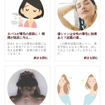
タバコが薄毛の原因に！ 喫
湯シャンは女性の薄毛に効果
煙が頭皮に与え...
あり？話題の湯...
目次1 タバコが薄毛の原因にな
この数年話題の湯シャン。 薄
るって本当？2 タバコが頭皮に
毛予防にもなると噂され、試し
与える影響3 〈血液の巡りが悪
てみようか迷っている方もいる
くなる〉4…
の…
続きを読む
続きを読む