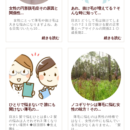
女性の円形脱毛症その原因と
あれ、抜け毛が増えてる？そ
関係性...
んな時に知って...
女性にとって薄毛や抜け毛は
目次1 どうして毛は抜けてしま
大きな悩みになりますよね。あ
うの？2 １日で抜ける髪の正常
る日気づいたら10…
量とヘアサイクルの関係2.1 ◎
成長期2…
続きを読む
続きを読む
ひとりで悩まないで 誰にも
ノコギリヤシは薄毛に悩む女
聞けない薄毛の...
性の味方！その...
目次1 髪で悩むひとは多い2 髪
薄毛に悩むのは男性の特権で
の悩みは人それぞれ3 薄くなり
はなく、女性の中にも悩んでい
やすい場所4 ◆頭頂部5 ◆生え
る方は少なくありません。 「髪
際6 …
は…