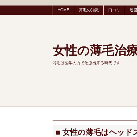
HOME
薄毛の知識
口コミ
運
女性の薄毛治
薄毛は医学の力で治療出来る時代です
女性の薄毛はヘッド