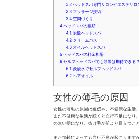
3.2
ヘッドスパ専門サロンやエステサロ
3.3
マッサージ技術
3.4
空間づくり
4
ヘッドスパの種類
4.1
炭酸ヘッドスパ
4.2
クリームバス
4.3
オイルヘッドスパ
5
ヘッドスパの料金相場
6
セルフヘッドスパでも効果は期待できる
6.1
炭酸水でセルフヘッドスパ
6.2
ヘアオイル
女性の薄毛の原因
女性の薄毛の原因は遺伝や、不健康な生活
また不健康な生活が続くと血行不足になり
の無い髪になり、抜け毛が前より目立つこ
また加齢によっても血行不良が起こります