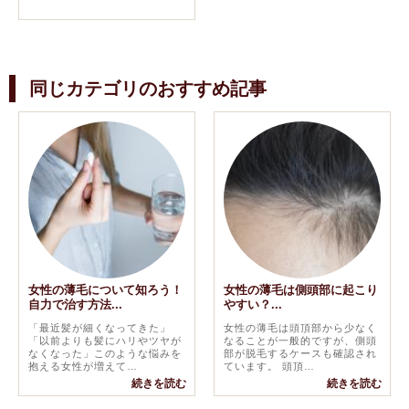
同じカテゴリのおすすめ記事
女性の薄毛について知ろう！
女性の薄毛は側頭部に起こり
自力で治す方法...
やすい？...
「最近髪が細くなってきた」
女性の薄毛は頭頂部から少なく
「以前よりも髪にハリやツヤが
なることが一般的ですが、側頭
なくなった」このような悩みを
部が脱毛するケースも確認され
抱える女性が増えて…
ています。 頭頂…
続きを読む
続きを読む