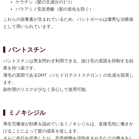
ケラチン（髪の主成分の1つ）
パラアミノ安息香酸（髪の老化を防ぐ）
これらの栄養素が含まれているため、パントガールは優秀な治療薬
として用いられています。
パントスチン
パントスチンは男女問わず利用できる、抜け毛の原因を抑制する効
果を持つ薬です。
薄毛の原因であるDHT（ジヒドロテストステロン）の生成を阻害し
ます。
副作用のリスクが少なく安心して使用可能。
ミノキシジル
厚生労働省が効果を認めているミノキシジルは、直接毛包に働きか
けることによって髪の成長を促します。
さらに血行を促進したり、毛母細胞を活性化させるなどの働きをし