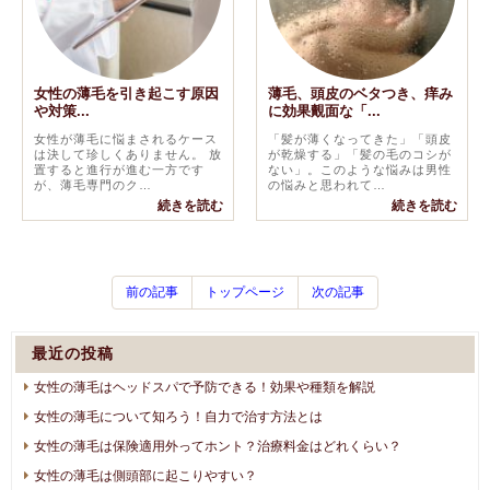
女性の薄毛を引き起こす原因
薄毛、頭皮のベタつき、痒み
や対策...
に効果覿面な「...
女性が薄毛に悩まされるケース
「髪が薄くなってきた」「頭皮
は決して珍しくありません。 放
が乾燥する」「髪の毛のコシが
置すると進行が進む一方です
ない」。このような悩みは男性
が、薄毛専門のク…
の悩みと思われて…
続きを読む
続きを読む
前の記事
トップページ
次の記事
最近の投稿
女性の薄毛はヘッドスパで予防できる！効果や種類を解説
女性の薄毛について知ろう！自力で治す方法とは
女性の薄毛は保険適用外ってホント？治療料金はどれくらい？
女性の薄毛は側頭部に起こりやすい？