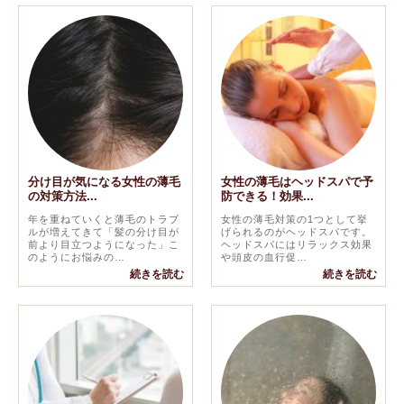
分け目が気になる女性の薄毛
女性の薄毛はヘッドスパで予
の対策方法...
防できる！効果...
年を重ねていくと薄毛のトラブ
女性の薄毛対策の1つとして挙
ルが増えてきて「髪の分け目が
げられるのがヘッドスパです。
前より目立つようになった」こ
ヘッドスパにはリラックス効果
のようにお悩みの…
や頭皮の血行促…
続きを読む
続きを読む