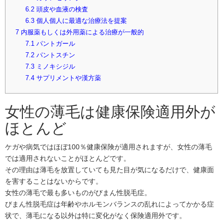
6.2
頭皮や血液の検査
6.3
個人個人に最適な治療法を提案
7
内服薬もしくは外用薬による治療が一般的
7.1
パントガール
7.2
パントスチン
7.3
ミノキシジル
7.4
サプリメントや漢方薬
女性の薄毛は健康保険適用外が
ほとんど
ケガや病気ではほぼ100％健康保険が適用されますが、女性の薄毛
では適用されないことがほとんどです。
その理由は薄毛を放置していても見た目が気になるだけで、健康面
を害することはないからです。
女性の薄毛で最も多いものがびまん性脱毛症。
びまん性脱毛症は年齢やホルモンバランスの乱れによってかかる症
状で、薄毛になる以外は特に変化がなく保険適用外です。