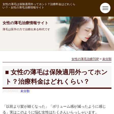
女性の薄毛は保険適用外ってホント？治療料金はどれくら
い？ - 女性の薄毛治療情報サイト
女性の薄毛治療情報サイト
薄毛は医学の力で治療出来る時代です
女性の薄毛治療TOP
>
未分類
女性の薄毛は保険適用外ってホン
ト？治療料金はどれくらい？
2019/06/02│
未分類
「以前より髪が細くなった」「ボリューム感が減ったように感じ
る」実はこのように悩む女性はたくさんいらっしゃいます。