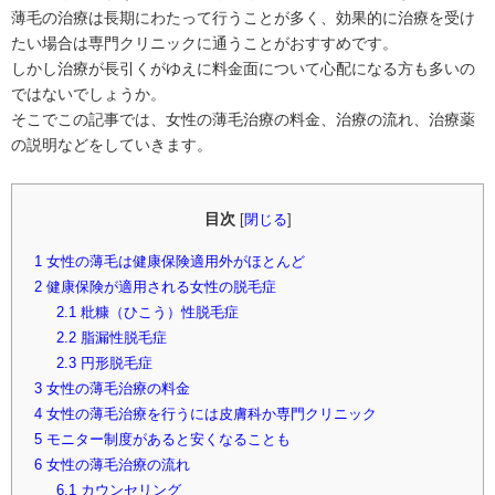
薄毛の治療は長期にわたって行うことが多く、効果的に治療を受け
たい場合は専門クリニックに通うことがおすすめです。
しかし治療が長引くがゆえに料金面について心配になる方も多いの
ではないでしょうか。
そこでこの記事では、女性の薄毛治療の料金、治療の流れ、治療薬
の説明などをしていきます。
目次
[
閉じる
]
1
女性の薄毛は健康保険適用外がほとんど
2
健康保険が適用される女性の脱毛症
2.1
粃糠（ひこう）性脱毛症
2.2
脂漏性脱毛症
2.3
円形脱毛症
3
女性の薄毛治療の料金
4
女性の薄毛治療を行うには皮膚科か専門クリニック
5
モニター制度があると安くなることも
6
女性の薄毛治療の流れ
6.1
カウンセリング