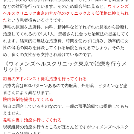
などの対応を行っています。そのため総合的に見ると、
ウィメンズ
ヘルスクリニック東京の方が他のクリニックより低価格に抑えられ
た
という患者様もいるそうです。
薄毛の原因を皮膚科、内科、精神科などそれぞれの見地から診断し
治療してくれるので1人1人、患者さんに合った治療法の提案してく
れます。結果的に無駄な治療費、時間を使わずに済み、効率的に女
性の薄毛の悩みを解決してくれる病院と言えるでしょう。そのた
め、多くの女性から支持され続けているのです。
《ウィメンズヘルスクリニック東京で治療を行うメ
リット》
独自のアドバンスト発毛治療を行ってくれる
治療内容は600パターンあるので内服薬、外用薬、ビタミンなど患
者さんにより異なります。
院内製剤を提供してくれる
独自に調合しているものなので、一般の薄毛治療では提供してもら
えません。
発毛を促す治療を行ってくれる
現状維持の治療を行うところがほとんどですがウィメンズヘルスク
リニックは違います。