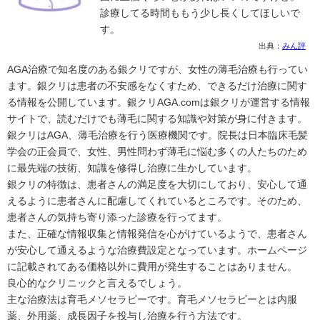
診療してる時間ももう少し長くしてほしいで
す。
出典：
みん評
AGA治療で知名度のある銀クリですが、女性の薄毛治療も行ってい
ます。銀クリは患者の不安感をなくすため、できるだけ治療に関す
る情報を公開しています。銀クリAGA.comは銀クリが運営する情報
サイトで、読むだけでも薄毛に関する知識や対策が身に付きます。
銀クリはAGA、薄毛治療を行う医療機関です。院長は日本臨床毛髪
学会の正会員で、女性、男性問わず薄毛に悩む多くの人たちのため
に最先端の技術、知識を修得し治療に生かしています。
銀クリの特徴は、患者さんの満足度を大切にしており、安心して通
えるように患者さんに配慮してくれているところです。そのため、
患者さんの気持ち寄り添った診療を行ってます。
また、正確な情報収集と情報発信を心がけているようで、患者さん
が安心して通えるような治療費設定となっています。ホームページ
に記載されてある価格以外に費用が発生することはありません。
良心的なクリニックと言えるでしょう。
主な治療法は育毛メソセラピーです。育毛メソセラピーとは内服
薬、外用薬、成長因子を投与し治療を行う方法です。