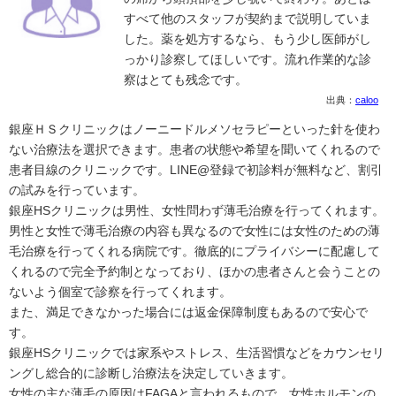
すべて他のスタッフが契約まで説明していま
した。薬を処方するなら、もう少し医師がし
っかり診察してほしいです。流れ作業的な診
察はとても残念です。
出典：
caloo
銀座ＨＳクリニックはノーニードルメソセラピーといった針を使わ
ない治療法を選択できます。患者の状態や希望を聞いてくれるので
患者目線のクリニックです。LINE@登録で初診料が無料など、割引
の試みを行っています。
銀座HSクリニックは男性、女性問わず薄毛治療を行ってくれます。
男性と女性で薄毛治療の内容も異なるので女性には女性のための薄
毛治療を行ってくれる病院です。徹底的にプライバシーに配慮して
くれるので完全予約制となっており、ほかの患者さんと会うことの
ないよう個室で診察を行ってくれます。
また、満足できなかった場合には返金保障制度もあるので安心で
す。
銀座HSクリニックでは家系やストレス、生活習慣などをカウンセリ
ングし総合的に診断し治療法を決定していきます。
女性の主な薄毛の原因はFAGAと言われるもので、女性ホルモンの