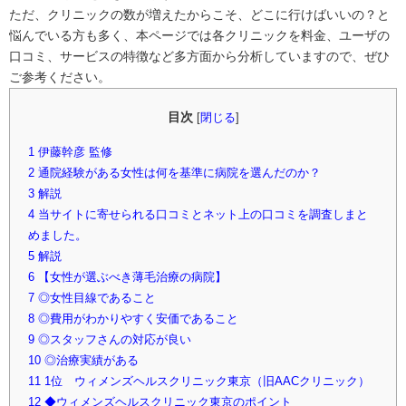
ただ、クリニックの数が増えたからこそ、どこに行けばいいの？と
悩んでいる方も多く、本ページでは各クリニックを料金、ユーザの
口コミ、サービスの特徴など多方面から分析していますので、ぜひ
ご参考ください。
目次
[
閉じる
]
1
伊藤幹彦 監修
2
通院経験がある女性は何を基準に病院を選んだのか？
3
解説
4
当サイトに寄せられる口コミとネット上の口コミを調査しまと
めました。
5
解説
6
【女性が選ぶべき薄毛治療の病院】
7
◎女性目線であること
8
◎費用がわかりやすく安価であること
9
◎スタッフさんの対応が良い
10
◎治療実績がある
11
1位 ウィメンズヘルスクリニック東京（旧AACクリニック）
12
◆ウィメンズヘルスクリニック東京のポイント