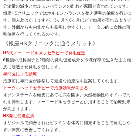
分泌量の減少とホルモンバランスの乱れが原因と言われています。
銀座HSクリニックではホルモンバランスを整え薄毛の治療を行いま
す。個人差はありますが、3ヶ月〜6ヶ月ほどで効果が表れるようで
す。外側からも内側からも発毛しやすくし、トータル的に女性の薄
毛治療を行ってくれるのです。
《銀座HSクリニックに通うメリット》
HS式ノーニードルメソセラピーで発毛促進
6種類の成長因子と2種類の発毛促進成分を冷凍保存で生きたまま頭
皮に浸透させ発毛を促します。
専門医による診療
治療前に専門医が診察して最適な治療法を提案してくれます。
トータルヘッドセラピーで治療効果が高まる
オゾンスチームを頭皮にあて毛穴を開き、天然植物性のオイルで汚
れを排出します。ノーニードルセラピーと併用することで治療効果
が高まります。
HS発毛促進点滴
オリジナルで調合されたビタミンを体内に補充することで発毛しや
すい体質に改善してくれます。