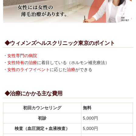
◆ウィメンズヘルスクリニック東京のポイント
・
女性専門の病院
・
女性特有
の
治療
に着目している（ホルモン補充療法）
・
女性のライフイベント
に応じた
治療
ができる
◆治療にかかる主な費用
初回カウンセリング
無料
初診
5,000円
検査（血圧測定＋血液検査）
5,000円