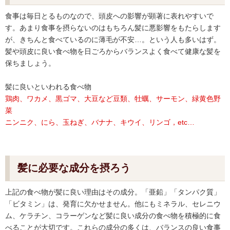
食事は毎日とるものなので、頭皮への影響が顕著に表れやすいで
す。あまり食事を摂らないのはもちろん髪に悪影響をもたらします
が、きちんと食べているのに薄毛が不安…。という人も多いはず。
髪や頭皮に良い食べ物を日ごろからバランスよく食べて健康な髪を
保ちましょう。
髪に良いといわれる食べ物
鶏肉、ワカメ、黒ゴマ、大豆など豆類、牡蠣、サーモン、緑黄色野
菜
ニンニク、にら、玉ねぎ、バナナ、キウイ、リンゴ，etc…
髪に必要な成分を摂ろう
上記の食べ物が髪に良い理由はその成分。「亜鉛」「タンパク質」
「ビタミン」は、発育に欠かせません。他にもミネラル、セレニウ
ム、ケラチン、コラーゲンなど髪に良い成分の食べ物を積極的に食
べることが大切です。これらの成分の多くは、バランスの良い食事