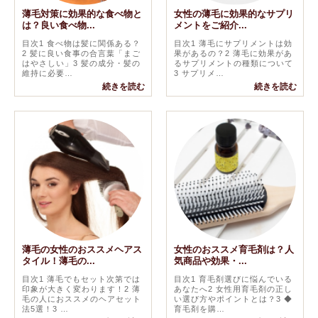
薄毛対策に効果的な食べ物と
女性の薄毛に効果的なサプリ
は？良い食べ物...
メントをご紹介...
目次1 食べ物は髪に関係ある？
目次1 薄毛にサプリメントは効
2 髪に良い食事の合言葉「まご
果があるの？2 薄毛に効果があ
はやさしい」3 髪の成分・髪の
るサプリメントの種類について
維持に必要…
3 サプリメ…
続きを読む
続きを読む
薄毛の女性のおススメヘアス
女性のおススメ育毛剤は？人
タイル！薄毛の...
気商品や効果・...
目次1 薄毛でもセット次第では
目次1 育毛剤選びに悩んでいる
印象が大きく変わります！2 薄
あなたへ2 女性用育毛剤の正し
毛の人におススメのヘアセット
い選び方やポイントとは？3 ◆
法5選！3 …
育毛剤を購…