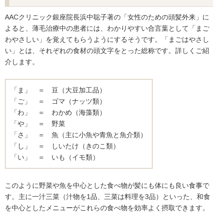
AACクリニック銀座院長浜中聡子著の「女性のための頭髪外来」に
よると、薄毛治療中の患者には、わかりやすい合言葉として「まご
わやさしい」を覚えてもらうようにするそうです。「まごはやさし
い」とは、それぞれの食材の頭文字をとった総称です。詳しくご紹
介します。
「ま」 ＝ 豆（大豆加工品）
「ご」 ＝ ゴマ（ナッツ類）
「わ」 ＝ わかめ（海藻類）
「や」 ＝ 野菜
「さ」 ＝ 魚（主に小魚や青魚と魚介類）
「し」 ＝ しいたけ（きのこ類）
「い」 ＝ いも（イモ類）
このように野菜や魚を中心とした食べ物が髪にも体にも良い食事で
す。主に一汁三菜（汁物を1品、三菜は料理を3品）といった、和食
を中心としたメニューがこれらの食べ物を効率よく摂取できます。