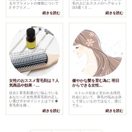
るサプリメントの種類について
毛の人におススメのヘアセット
3 サプリメ…
法5選！3 …
続きを読む
続きを読む
女性のおススメ育毛剤は？人
健やかな髪を育む為に 明日
気商品や効果・...
からできる女性...
目次1 育毛剤選びに悩んでいる
ストレス社会と言われる現代
あなたへ2 女性用育毛剤の正し
社会において、薄毛の悩みは決
い選び方やポイントとは？3 ◆
して珍しいものではなく、誰に
育毛剤を購…
でも…
続きを読む
続きを読む