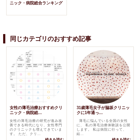
ニック・病院総合ランキング
同じカテゴリのおすすめ記事
女性の薄毛治療おすすめクリ
31歳薄毛女子が脇坂クリニッ
ニック・病院総...
クに1年通っ...
女性の薄毛治療の研究が進み改
薄毛に悩んでいる全国の女性
善できる時代になり、女性専門
に、 私の薄毛治療体験談を公開
のクリニックも増えてきていま
します。 私は病院に行って、
す。 ただ、クリ…
結…
続きを読む
続きを読む