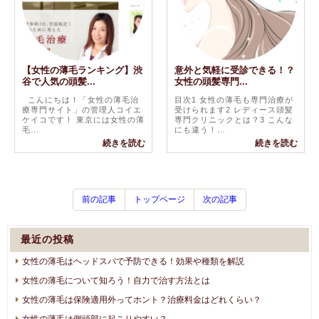
【女性の薄毛ランキング】渋
意外と気軽に受診できる！？
谷で人気の頭髪...
女性の頭髪専門...
こんにちは！「女性の薄毛治
目次1 女性の薄毛も専門治療が
療専門サイト」の管理人コイエ
受けられます2 レディース頭髪
ケイコです！ 東京には女性の薄
専門クリニックとは？3 こんな
毛…
にも違う！…
続きを読む
続きを読む
前の記事
トップページ
次の記事
最近の投稿
女性の薄毛はヘッドスパで予防できる！効果や種類を解説
女性の薄毛について知ろう！自力で治す方法とは
女性の薄毛は保険適用外ってホント？治療料金はどれくらい？
女性の薄毛は側頭部に起こりやすい？