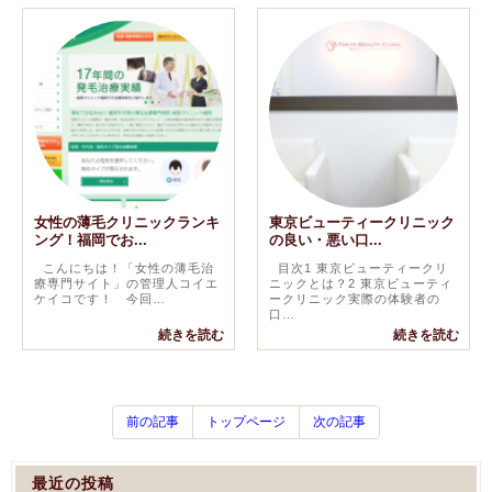
女性の薄毛クリニックランキ
東京ビューティークリニック
ング！福岡でお...
の良い・悪い口...
こんにちは！「女性の薄毛治
目次1 東京ビューティークリ
療専門サイト」の管理人コイエ
ニックとは？2 東京ビューティ
ケイコです！ 今回…
ークリニック実際の体験者の
口…
続きを読む
続きを読む
前の記事
トップページ
次の記事
最近の投稿