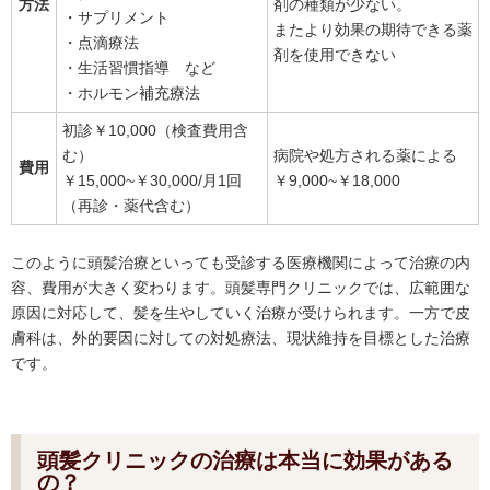
方法
剤の種類が少ない。
・サプリメント
またより効果の期待できる薬
・点滴療法
剤を使用できない
・生活習慣指導 など
・ホルモン補充療法
初診￥10,000（検査費用含
む）
病院や処方される薬による
費用
￥15,000~￥30,000/月1回
￥9,000~￥18,000
（再診・薬代含む）
このように頭髪治療といっても受診する医療機関によって治療の内
容、費用が大きく変わります。頭髪専門クリニックでは、広範囲な
原因に対応して、髪を生やしていく治療が受けられます。一方で皮
膚科は、外的要因に対しての対処療法、現状維持を目標とした治療
です。
頭髪クリニックの治療は本当に効果がある
の？