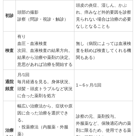
頭皮の炎症、湿しん、かぶ
頭部の撮影
れ、痒みなど外的要因を診察
初診
診察（問診・視診・触診）
見られない場合は治療の必要
なしとなることも
有り
血圧・血液検査
無し（病院によっては血液検
検査
次回、血液検査の結果方向。
査を頼めば検査してくれる機
結果から治療や薬剤の決定。
関もある）
意思があれば治療を開始する
月/1回
通院
毎月経過を見る。身体状況、
1～6ヶ月/1回
頻度
頭髪・頭皮トラブルなど状況
に合った薬剤を処方
幅広い治療法から、症状や原
因に合った治療を選択でき
診察の元、薬剤投与。
る。
外服薬など、保険適応内の薬
・投薬療法（内服薬・外服
治療
剤に限るため、使用できる薬
薬）