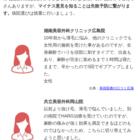
さんありますが、
マイナス意見を知ることは失敗予防に繋がりま
す。
病院選びは慎重に行いましょう。
湘南美容外科クリニック広島院
10年前から薄毛に悩み、他のクリニックでも
女性用の施術を受けた事があるのですが、全
身麻酔でハリを頭部に刺すタイプで、出血も
あり、麻酔が完全に覚めるまで１時間は寝た
ままで、辛かったので3回でギブアップしまし
た。
女性
出典：
美容医療の口コミ広場
共立美容外科岡山院
以前より抜け毛、薄毛で悩んでいました。別
の病院でHARG治療を受けていたのですが、
麻酔の痛みが強く効果も満足できるほどのも
のではなかったため、こちらに切り替えてみ
ようと思いました。