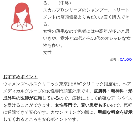
る。 （中略）
スカルプＤシリーズのシャンプー、トリート
メントは店頭価格よりもだいぶ安く購入でき
る。
女性の薄毛なので患者には中高年が多いと思
いきや、意外と20代から30代のオシャレな女
性も多い。
女性
出典：
CALOO
おすすめポイント
ウィメンズヘルスクリニック東京(旧AACクリニック銀座)は、ヘア
メディカルグループの女性専門頭髪外来です。
皮膚科・精神科・形
成外科の医師が在籍している
ので、症状によって的確なアドバイス
を受けることができます。
女性専門で、若い患者も多い
ので、気軽
に通院できて安心です。カウンセリングの際に、
明細な料金を提示
してくれる
ところも安心ポイントです。