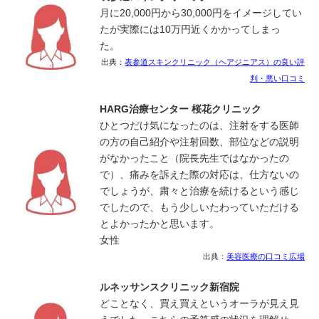
月に20,000円から30,000円をイメージしてい
たが実際には10万円近くかかってしまっ
た。
出典：
表参道スキンクリニック（ヘアジニアス）の良い評
判・悪い口コミ
HARG治療センター 桜花クリニック
ひとつだけ気になったのは、注射をする医師
の方の自己紹介や注射回数、部位などの説明
がなかったこと（院長先生ではなかったの
で）、痛みを訴えた際の対応は、仕方ないの
でしょうが、粛々と治療を続けるという感じ
でしたので、もう少しいたわっていただける
とよかったかと思います。
女性
出典：
美容医療の口コミ広場
ルネッサンスクリニック新宿院
どことなく、買え買えというオーラが見え見