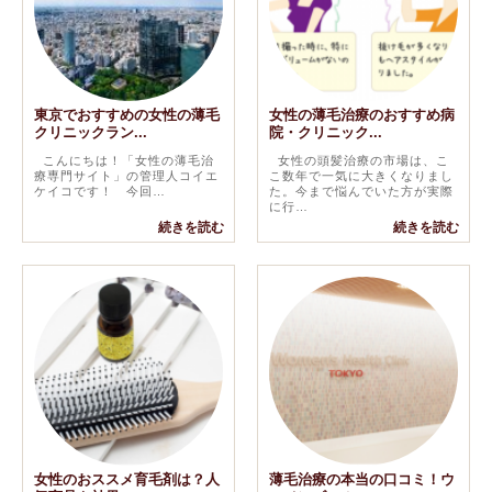
東京でおすすめの女性の薄毛
女性の薄毛治療のおすすめ病
クリニックラン...
院・クリニック...
こんにちは！「女性の薄毛治
女性の頭髪治療の市場は、こ
療専門サイト」の管理人コイエ
こ数年で一気に大きくなりまし
ケイコです！ 今回…
た。今まで悩んでいた方が実際
に行…
続きを読む
続きを読む
女性のおススメ育毛剤は？人
薄毛治療の本当の口コミ！ウ