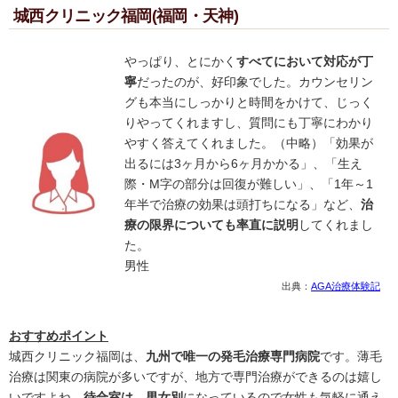
城西クリニック福岡(福岡・天神)
やっぱり、とにかく
すべてにおいて対応が丁
寧
だったのが、好印象でした。カウンセリン
グも本当にしっかりと時間をかけて、じっく
りやってくれますし、質問にも丁寧にわかり
やすく答えてくれました。（中略）「効果が
出るには3ヶ月から6ヶ月かかる」、「生え
際・M字の部分は回復が難しい」、「1年～1
年半で治療の効果は頭打ちになる」など、
治
療の限界についても率直に説明
してくれまし
た。
男性
出典：
AGA治療体験記
おすすめポイント
城西クリニック福岡は、
九州で唯一の発毛治療専門病院
です。薄毛
治療は関東の病院が多いですが、地方で専門治療ができるのは嬉し
いですよね。
待合室は、男女別
になっているので女性も気軽に通え