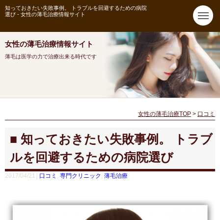
知っておきたい失敗事例。 トラブルを回避するための病院
選び - 女性の薄毛治療情報サイト
女性の薄毛治療情報サイト
薄毛は医学の力で治療出来る時代です
女性の薄毛治療TOP
>
口コミ
知っておきたい失敗事例。 トラブ
ルを回避するための病院選び
2017/04/21│
口コミ
,
専門クリニック
,
薄毛治療